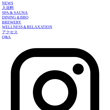
NEWS
入浴料
SPA & SAUNA
DINING＆BBQ
BREWERY
WELLNESS＆RELAXATION
アクセス
Q&A