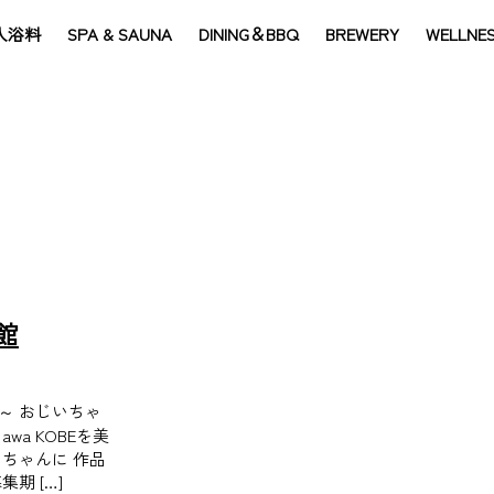
入浴料
SPA & SAUNA
DINING＆BBQ
BREWERY
WELLNE
術館
の日～ おじいちゃ
wa KOBEを美
ちゃんに 作品
期 […]