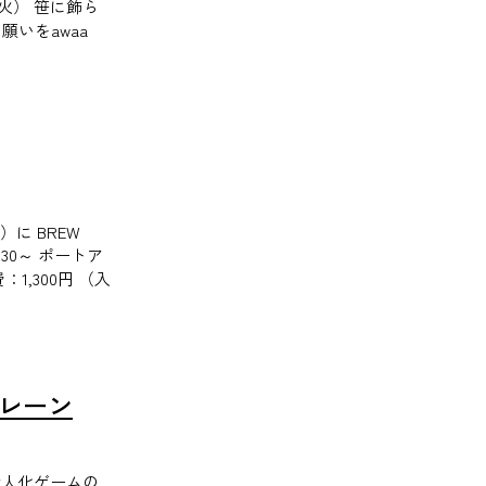
（火） 笹に飾ら
いをawaa
）に BREW
30～ ポートア
1,300円 （入
ールレーン
艦船擬人化ゲームの