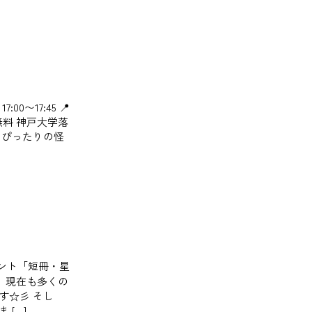
00〜17:45 📍
覧無料 神戸大学落
にぴったりの怪
イベント「短冊・星
！ 現在も多くの
す☆彡 そし
[…]