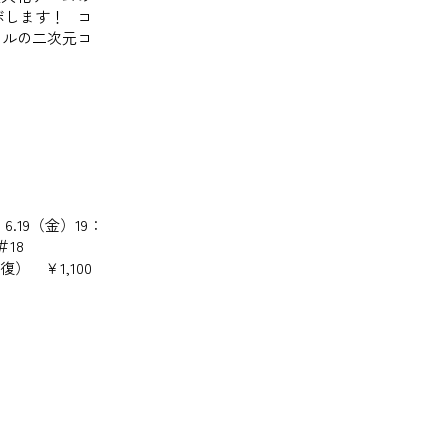
ラボします！ コ
パネルの二次元コ
6.19（金）19：
 ＃18
往復） ￥1,100